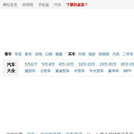
网站首页
经销商
手机版
汽车
下载到桌面？
看车
车型
新车
试驾
口碑
视频
买车
行情
报价
经销商
汽车
二手车
汽车
5万以下
5万-8万
8万-10万
10万-15万
15万-20万
20万-2
大全
微型车
小型车
紧凑型车
中型车
中大型车
豪华车
MPV